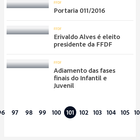
FFDF
Portaria 011/2016
FFDF
Erivaldo Alves é eleito
presidente da FFDF
FFDF
Adiamento das fases
finais do Infantil e
Juvenil
96
97
98
99
100
101
102
103
104
105
1