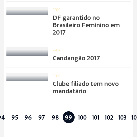
FFDF
DF garantido no
Brasileiro Feminino em
2017
FFDF
Candangão 2017
FFDF
Clube filiado tem novo
mandatário
94
95
96
97
98
99
100
101
102
103
1