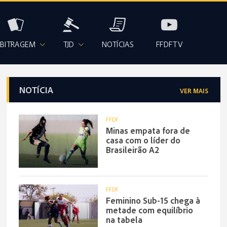
BITRAGEM
TJD
NOTÍCIAS
FFDFTV
NOTÍCIA
VER MAIS
FFDF
Minas empata fora de
casa com o líder do
Brasileirão A2
FFDF
Feminino Sub-15 chega à
metade com equilíbrio
na tabela