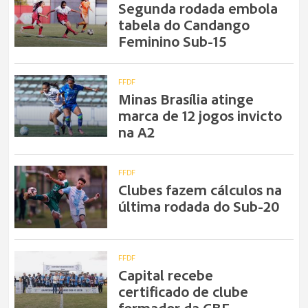
Segunda rodada embola
tabela do Candango
Feminino Sub-15
FFDF
Minas Brasília atinge
marca de 12 jogos invicto
na A2
FFDF
Clubes fazem cálculos na
última rodada do Sub-20
FFDF
Capital recebe
certificado de clube
formador da CBF