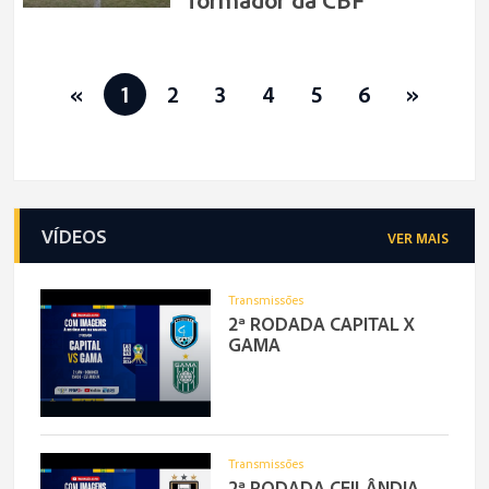
«
1
2
3
4
5
6
»
VÍDEOS
VER MAIS
Transmissões
2ª RODADA CAPITAL X
GAMA
Transmissões
2ª RODADA CEILÂNDIA