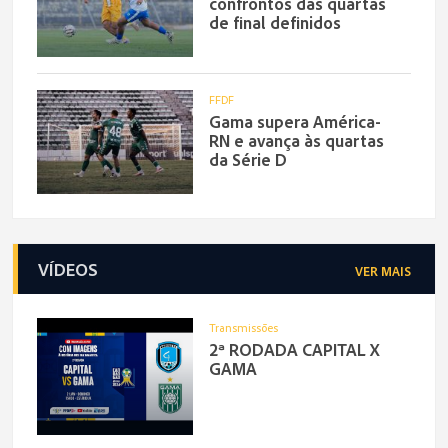
confrontos das quartas
de final definidos
FFDF
Gama supera América-
RN e avança às quartas
da Série D
VÍDEOS
VER MAIS
Transmissões
2ª RODADA CAPITAL X
GAMA