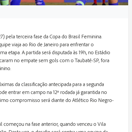
7) pela terceira fase da Copa do Brasil Feminina.
uipe viaja ao Rio de Janeiro para enfrentar o
 etapa. A partida será disputada às 19h, no Estádio
ficaram no empate sem gols com o Taubaté-SP, fora
inino.
óximas da classificação antecipada para a segunda
ode entrar em campo na 12ª rodada já garantida no
imo compromisso será diante do Atlético Rio Negro-
il começou na fase anterior, quando venceu o Vila
o. Desta vez, o desafio será contra uma equipe da