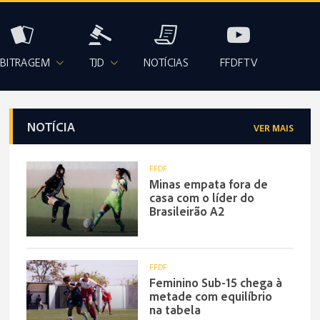
BITRAGEM
TJD
NOTÍCIAS
FFDFTV
NOTÍCIA
VER MAIS
FFDF
Minas empata fora de
casa com o líder do
Brasileirão A2
FFDF
Feminino Sub-15 chega à
metade com equilíbrio
na tabela