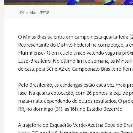
- Diller Abreu/FFDF
O Minas Brasília entra em campo nesta quarta-feira (2
Representante do Distrito Federal na competição, a eq
Fluminense-RJ em duelo único valendo vaga na próxima
Luso-Brasileiro. No último fim de semana, as Minas 
de casa, pela Série A2 do Campeonato Brasileiro Fem
Pelo Brasileirão, as candangas estão cada vez mais pr
fase. Na quarta colocação, com 26 pontos, a equipe p
mata-mata, dependendo de outros resultados. O próx
RR, no domingo (31), às 16h, no Estádio Bezerrão.
A trajetória do Esquadrão Verde-Azul na Copa do Bras
Nova-GO por 1 a 0, também em jogo único, no Bezerrã