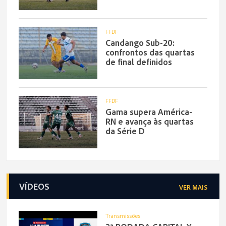
FFDF
Candango Sub-20:
confrontos das quartas
de final definidos
FFDF
Gama supera América-
RN e avança às quartas
da Série D
VÍDEOS
VER MAIS
Transmissões